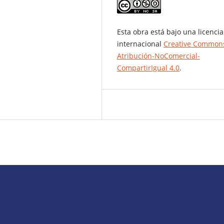
Esta obra está bajo una licencia
internacional
Creative Common
Atribución-NoComercial-
CompartirIgual 4.0
.