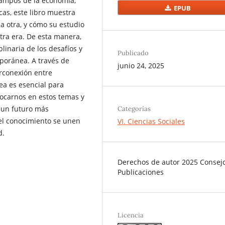
campos de la economía,
EPUB
cas, este libro muestra
a otra, y cómo su estudio
tra era. De esta manera,
plinaria de los desafíos y
Publicado
poránea. A través de
junio 24, 2025
erconexión entre
ea es esencial para
focarnos en estos temas y
 un futuro más
Categorías
 el conocimiento se unen
VI. Ciencias Sociales
d.
Derechos de autor 2025 Consej
Publicaciones
Licencia